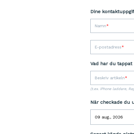
Dine kontaktuppgif
Namn
E-postadress
Vad har du tappat 
Beskriv artikeln
(t.ex. iPhone laddare, Ra
När checkade du 