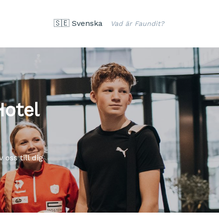
🇸🇪 Svenska
Vad är Faundit?
Hotel
oss till dig