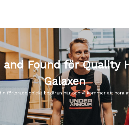
 and Found för Quality 
Galaxen
din förlorade objekt begäran här och vi kommer att höra av 