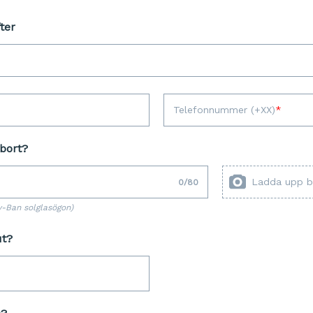
ter
Telefonnummer (+XX)
bort?
Ladda upp b
0
/
80
y-Ban solglasögon)
ut?