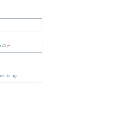
+XX)
une image