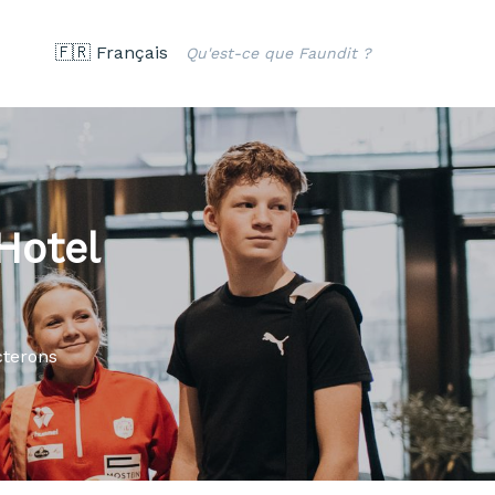
🇫🇷 Français
Qu'est-ce que Faundit ?
Hotel
cterons