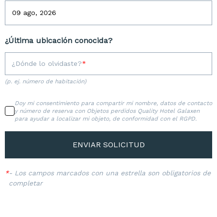
¿Última ubicación conocida?
¿Dónde lo olvidaste?
(p. ej. número de habitación)
Doy mi consentimiento para compartir mi nombre, datos de contacto
y número de reserva con Objetos perdidos Quality Hotel Galaxen
para ayudar a localizar mi objeto, de conformidad con el RGPD.
ENVIAR SOLICITUD
*
-
Los campos marcados con una estrella son obligatorios de
completar