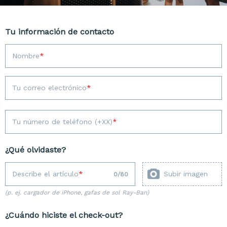
Tu información de contacto
Nombre
Tu correo electrónico
Tu número de teléfono (+XX)
¿Qué olvidaste?
Describe el artículo
Subir imagen
0
/
80
(p. ej. cargador de iPhone, gafas de sol Ray-Ban)
¿Cuándo hiciste el check-out?