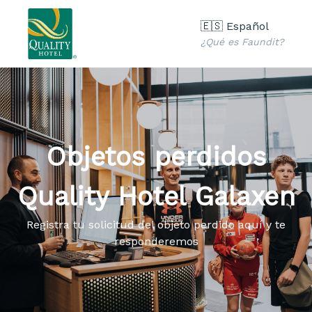
🇪🇸 Español
¿Qué es Faundit?
Objetos perdidos
Quality Hotel Galaxen
Registra tu solicitud del objeto perdido aquí y te
responderemos