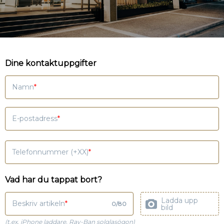
Dine kontaktuppgifter
Namn
E-postadress
Telefonnummer (+XX)
Vad har du tappat bort?
Ladda upp
Beskriv artikeln
0
/
80
bild
(t.ex. iPhone laddare, Ray-Ban solglasögon)