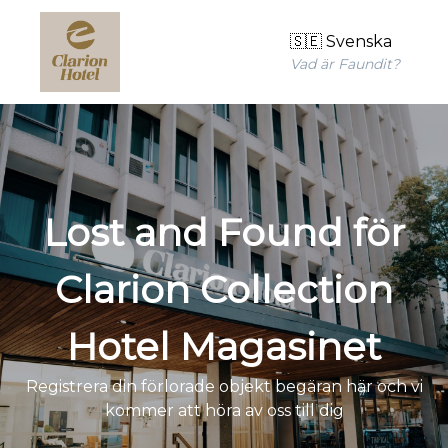
🇸🇪 Svenska
Vad är Faundit?
Lost and Found för
Clarion Collection
Hotel Magasinet
Registrera din förlorade objekt begäran här och vi
kommer att höra av oss till dig