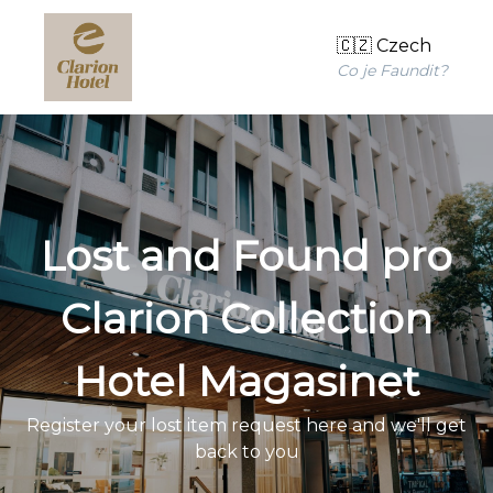
🇨🇿 Czech
Co je Faundit?
Lost and Found pro
Clarion Collection
Hotel Magasinet
Register your lost item request here and we'll get
back to you