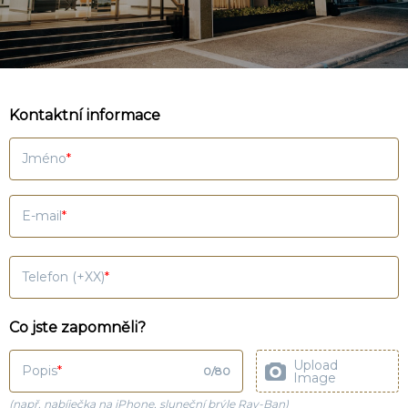
Kontaktní informace
Jméno
E-mail
Telefon (+XX)
Co jste zapomněli?
Upload
Popis
0
/
80
Image
(např. nabíječka na iPhone, sluneční brýle Ray-Ban)