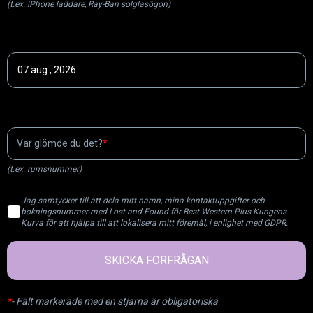
(t.ex. iPhone laddare, Ray-Ban solglasögon)
När checkade du ut?
Senast kända plats?
Var glömde du det?
(t.ex. rumsnummer)
Jag samtycker till att dela mitt namn, mina kontaktuppgifter och
bokningsnummer med Lost and Found för Best Western Plus Kungens
Kurva för att hjälpa till att lokalisera mitt föremål, i enlighet med GDPR.
SKICKA FÖRFRÅGAN
*
-
Fält markerade med en stjärna är obligatoriska