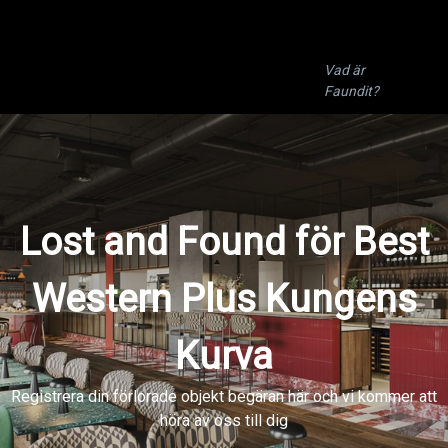
🇸🇪
Lost and Found för Best Western Plus
Svenska
Kungens Kurva
Vad är
Faundit?
Lost and Found för Best
Western Plus Kungens
Kurva
Registrera din förlorade objekt begäran här och vi kommer att
höra av oss till dig