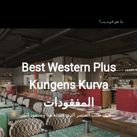
🇸🇦
Best Western Plus Kungens Kurva
Arabic
المفقودات
ما هو فونديت؟
Best Western Plus
Kungens Kurva
المفقودات
تسجيل طلب العنصر الذي فقدته هنا وسنعود إليك