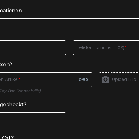
rmationen
Telefonnummer (+XX)
ssen?
n Artikel
Upload Bild
0
/
80
 Ray-Ban Sonnenbrille)
sgecheckt?
r Ort?