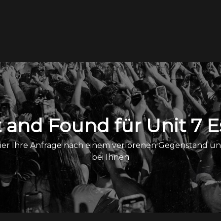
t and Found für Unit 7 E
 hier Ihre Anfrage nach einem verlorenen Gegenstand u
bei Ihnen