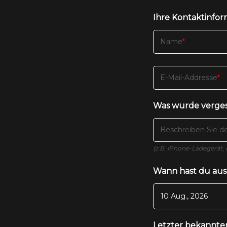
Ihre Kontaktinfo
Name
E-Mail-Addresse
Was wurde verge
Beschreiben Sie de
(z.B. iPhone-Ladegerät,
Wann hast du au
Letzter bekannte