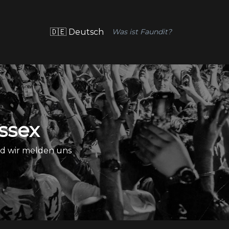
🇩🇪 Deutsch
Was ist Faundit?
ssex
nd wir melden uns