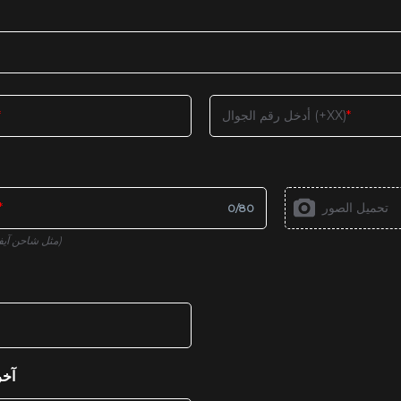
أدخل رقم الجوال (+XX)
تحميل الصور
0
/
80
(مثل شاحن آيفون، نظارات شمسية راي بان)
آخر