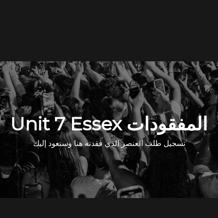
Unit 7 Essex المفقودات
تسجيل طلب العنصر الذي فقدته هنا وسنعود إليك