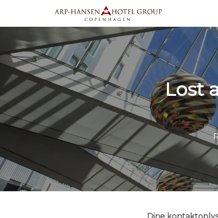
Lost 
R
Dine kontaktoply