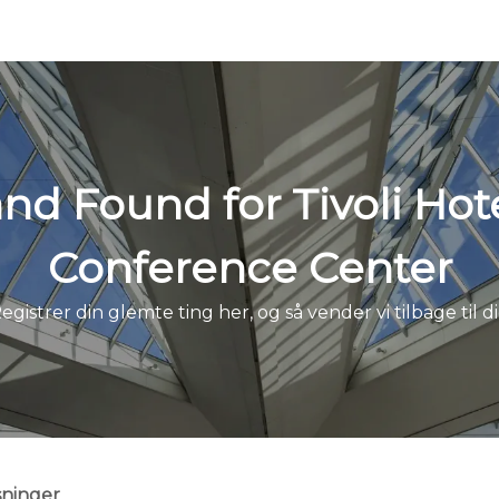
and Found for Tivoli Hot
Conference Center
egistrer din glemte ting her, og så vender vi tilbage til d
sninger