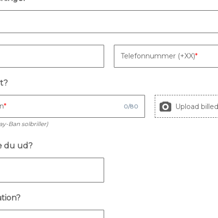
Telefonnummer (+XX)
t?
en
Upload bille
0
/
80
ay-Ban solbriller)
e du ud?
ation?