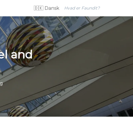
🇩🇰 Dansk
Hvad er Faundit?
el and
ig