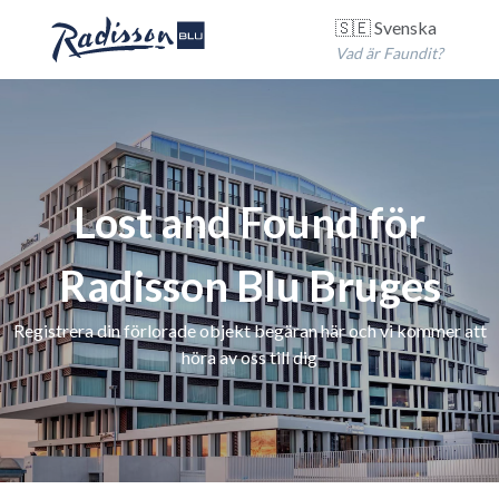
🇸🇪 Svenska
Vad är Faundit?
Lost and Found för
Radisson Blu Bruges
Registrera din förlorade objekt begäran här och vi kommer att
höra av oss till dig