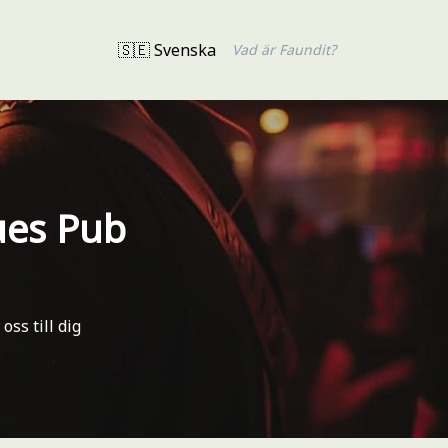
🇸🇪 Svenska
Vad är Faundit?
ues Pub
ss till dig