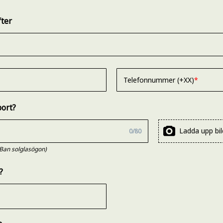
ter
Telefonnummer (+XX)
bort?
Ladda upp bil
0
/
80
-Ban solglasögon)
?