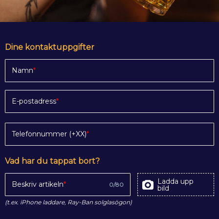
Dine kontaktuppgifter
Namn
E-postadress
Telefonnummer (+XX)
Vad har du tappat bort?
Ladda upp
Beskriv artikeln
0
/
80
bild
(t.ex. iPhone laddare, Ray-Ban solglasögon)