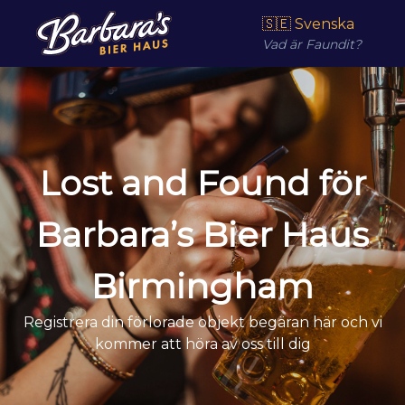
🇸🇪 Svenska
Vad är Faundit?
Lost and Found för
Barbara’s Bier Haus
Birmingham
Registrera din förlorade objekt begäran här och vi
kommer att höra av oss till dig