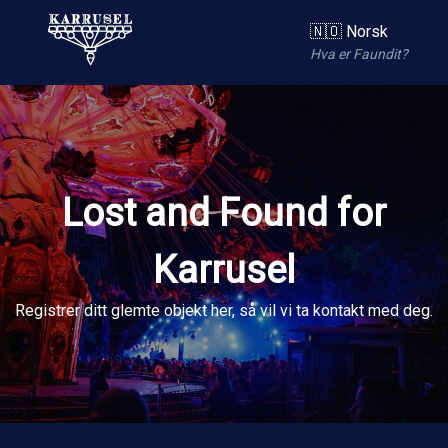
🇳🇴 Norsk
Hva er Faundit?
Lost and Found for
Karrusel
Registrer ditt glemte objekt her, så vil vi ta kontakt med deg.