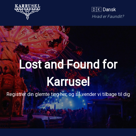
🇩🇰 Dansk
Hvad er Faundit?
Lost and Found for
Karrusel
Registrer din glemte ting her, og så vender vi tilbage til dig