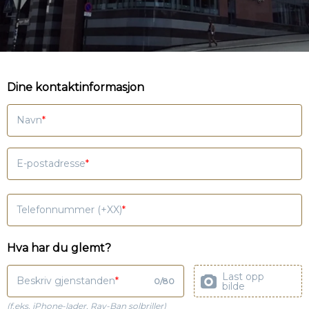
Dine kontaktinformasjon
Navn
E-postadresse
Telefonnummer (+XX)
Hva har du glemt?
Last opp
Beskriv gjenstanden
0
/
80
bilde
(f.eks. iPhone-lader, Ray-Ban solbriller)