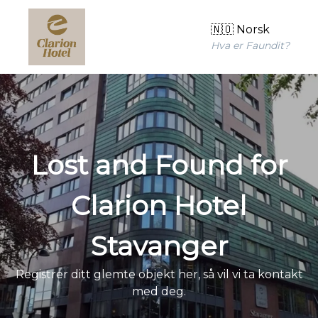
🇳🇴 Norsk
Hva er Faundit?
Lost and Found for
Clarion Hotel
Stavanger
Registrer ditt glemte objekt her, så vil vi ta kontakt
med deg.