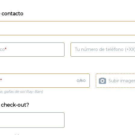
 contacto
ico
Tu número de teléfono (+XX
o
Subir image
0
/
80
ne, gafas de sol Ray-Ban)
l check-out?