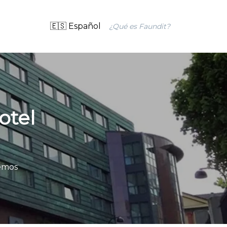
🇪🇸 Español
¿Qué es Faundit?
otel
remos