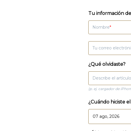
Tu información de
Nombre
Tu correo electrón
¿Qué olvidaste?
Describe el artícul
(p. ej. cargador de iPho
¿Cuándo hiciste e