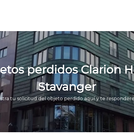
etos perdidos Clarion H
Stavanger
stra tu solicitud del objeto perdido aquí y te responde