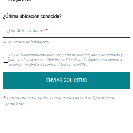
¿Última ubicación conocida?
¿Dónde lo olvidaste?
(p. ej. número de habitación)
Doy mi consentimiento para compartir mi nombre, datos de contacto y
número de reserva con Objetos perdidos Scandic Sjølyst para ayudar a
localizar mi objeto, de conformidad con el RGPD.
ENVIAR SOLICITUD
*
-
Los campos marcados con una estrella son obligatorios de
completar