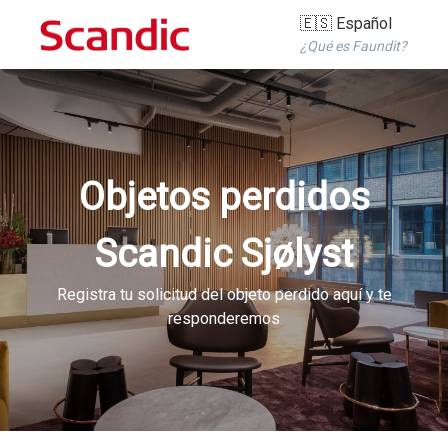
🇪🇸 Español
¿Qué es Faundit?
Objetos perdidos
Scandic Sjølyst
Registra tu solicitud del objeto perdido aquí y te
responderemos