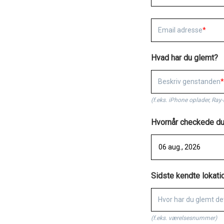
Email adresse
Hvad har du glemt?
Beskriv genstanden
(f.eks. iPhone oplader, Ray-
Hvornår checkede du
Sidste kendte lokati
Hvor har du glemt de
(f.eks. værelsesnummer)