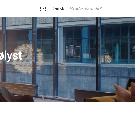
🇩🇰 Dansk
Hvad er Faundit?
ølyst