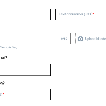
Telefonnummer (+XX)
Upload billede
0
/
80
Ban solbriller)
 ud?
on?
t?