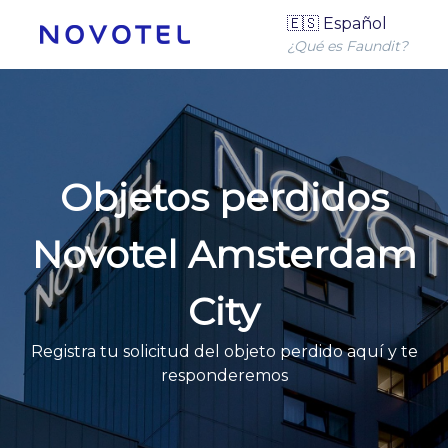
🇪🇸 Español
¿Qué es Faundit?
Objetos perdidos
Novotel Amsterdam
City
Registra tu solicitud del objeto perdido aquí y te
responderemos