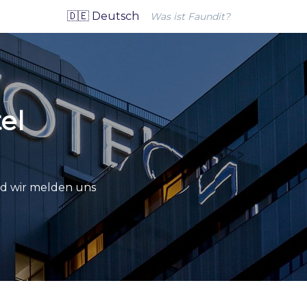
🇩🇪 Deutsch
Was ist Faundit?
el
nd wir melden uns