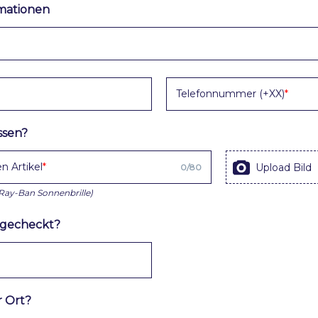
rmationen
Telefonnummer (+XX)
ssen?
n Artikel
Upload Bild
0
/
80
 Ray-Ban Sonnenbrille)
sgecheckt?
r Ort?