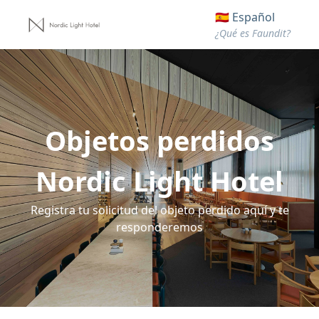
🇪🇸 Español
¿Qué es Faundit?
Objetos perdidos
Nordic Light Hotel
Registra tu solicitud del objeto perdido aquí y te
responderemos