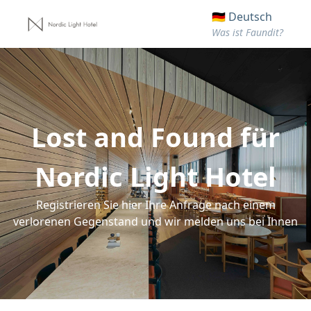
🇩🇪 Deutsch
Was ist Faundit?
Lost and Found für
Nordic Light Hotel
Registrieren Sie hier Ihre Anfrage nach einem
verlorenen Gegenstand und wir melden uns bei Ihnen