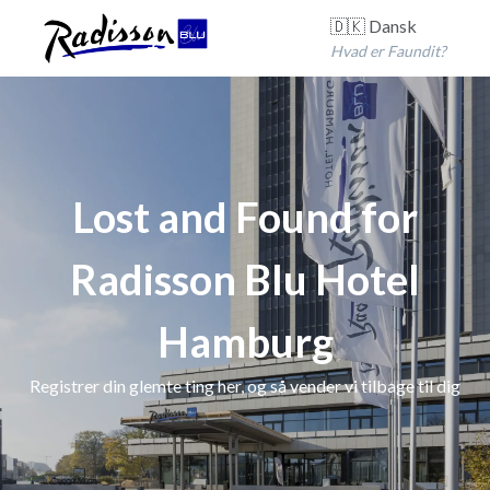
🇩🇰 Dansk
Hvad er Faundit?
Lost and Found for
Radisson Blu Hotel
Hamburg
Registrer din glemte ting her, og så vender vi tilbage til dig