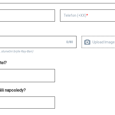
Telefon (+XX)
Upload Image
0
/
80
 sluneční brýle Ray-Ban)
tel?
ěli naposledy?