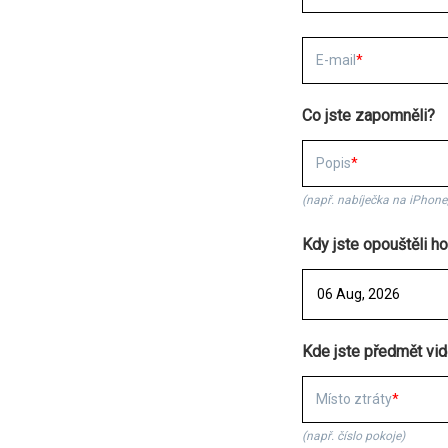
E-mail
Co jste zapomněli?
Popis
(např. nabíječka na iPhone,
Kdy jste opouštěli ho
Kde jste předmět vid
Místo ztráty
(např. číslo pokoje)