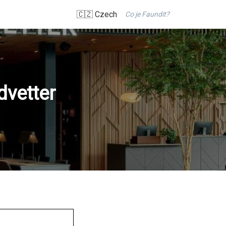
🇨🇿 Czech
Co je Faundit?
dvetter