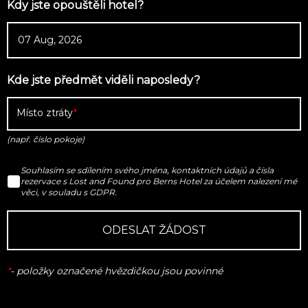
Kdy jste opouštěli hotel?
Kde jste předmět viděli naposledy?
Místo ztráty
(např. číslo pokoje)
Souhlasím se sdílením svého jména, kontaktních údajů a čísla
rezervace s Lost and Found pro Berns Hotel za účelem nalezení mé
věci, v souladu s GDPR.
ODESLAT ŽÁDOST
*
-
položky označené hvězdičkou jsou povinné