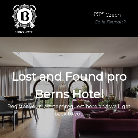
🇨🇿 Czech
Co je Faundit?
Lost and Found pro
Berns Hotel
Register your lost item request here and we'll get
back to you