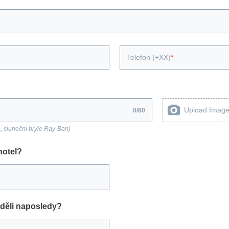
Telefon (+XX)
Upload Imag
0
/
80
, sluneční brýle Ray-Ban)
hotel?
iděli naposledy?