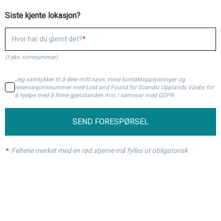
Siste kjente lokasjon?
Hvor har du glemt det?
(f.eks. romnummer)
Jeg samtykker til å dele mitt navn, mine kontaktopplysninger og
reservasjonsnummer med Lost and Found for Scandic Upplands Väsby for
å hjelpe med å finne gjenstanden min, i samsvar med GDPR.
SEND FORESPØRSEL
*
-
Feltene merket med en rød stjerne må fylles ut obligatorisk