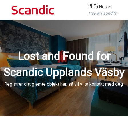
🇳🇴 Norsk
Hva er Faundit?
Lost and Found for
Scandic Upplands Väsby
Registrer ditt glemte objekt her, så vil vi ta kontakt med deg.