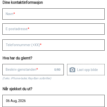
Dine kontaktinformasjon
Navn
E-postadresse
Telefonnummer (+XX)
Hva har du glemt?
Beskriv gjenstanden
Last opp bilde
0
/
80
(f.eks. iPhone-lader, Ray-Ban solbriller)
Når sjekket du ut?