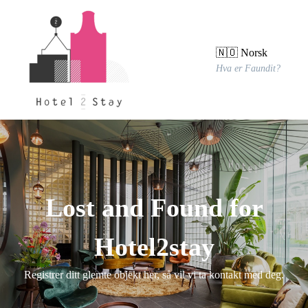
🇳🇴 Norsk
Hva er Faundit?
Lost and Found for
Hotel2stay
Registrer ditt glemte objekt her, så vil vi ta kontakt med deg.