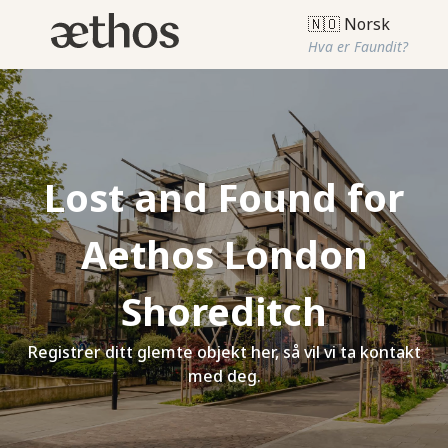
🇳🇴 Norsk
Hva er Faundit?
Lost and Found for
Aethos London
Shoreditch
Registrer ditt glemte objekt her, så vil vi ta kontakt
med deg.