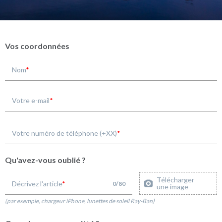
Vos coordonnées
Nom
Votre e-mail
Votre numéro de téléphone (+XX)
Qu'avez-vous oublié ?
Télécharger
Décrivez l'article
0
/
80
une image
(par exemple, chargeur iPhone, lunettes de soleil Ray-Ban)