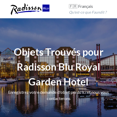
🇫🇷 Français
Qu'est-ce que Faundit ?
Objets Trouvés pour
Radisson Blu Royal
Garden Hotel
Enregistrez votre demande d'objet perdu ici et nous vous
contacterons