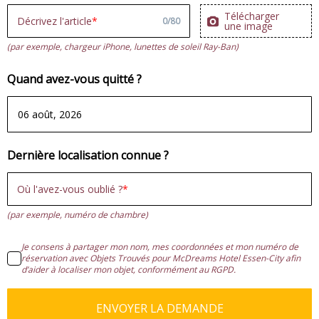
Télécharger
Décrivez l'article
0
/
80
une image
(par exemple, chargeur iPhone, lunettes de soleil Ray-Ban)
Quand avez-vous quitté ?
Dernière localisation connue ?
Où l'avez-vous oublié ?
(par exemple, numéro de chambre)
Je consens à partager mon nom, mes coordonnées et mon numéro de
réservation avec Objets Trouvés pour McDreams Hotel Essen-City afin
d’aider à localiser mon objet, conformément au RGPD.
ENVOYER LA DEMANDE