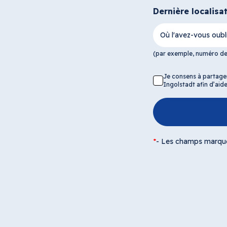
Dernière localisa
Où l'avez-vous oubl
(par exemple, numéro d
Je consens à partage
Ingolstadt afin d’ai
*
-
Les champs marqués 