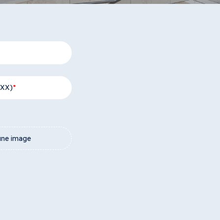
+XX)
une image