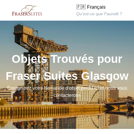
🇫🇷 Français
Qu'est-ce que Faundit ?
Objets Trouvés pour
Fraser Suites Glasgow
Enregistrez votre demande d'objet perdu ici et nous vous
contacterons