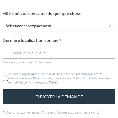
Hôtel où vous avez perdu quelque chose
Sélectionnez l'emplacement...
Dernière localisation connue ?
Où l'avez-vous oublié ?
(par exemple, numéro de chambre)
Je consens à partager mon nom, mes coordonnées et mon numéro de
réservation avec Objets Trouvés pour Comwell Hotels afin d’aider à localiser
mon objet, conformément au RGPD.
ENVOYER LA DEMANDE
*
-
Les champs marqués d'une étoile sont obligatoires à remplir