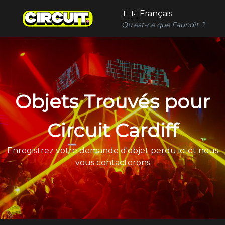
🇫🇷 Français
Qu'est-ce que Faundit ?
Objets Trouvés pour
Circuit Cardiff
Enregistrez votre demande d'objet perdu ici et nous
vous contacterons