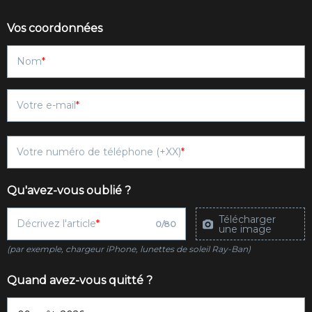
Vos coordonnées
Nom
Votre e-mail
Votre numéro de téléphone (+XX)
Qu'avez-vous oublié ?
Télécharger
Décrivez l'article
0
/
80
une image
(par exemple, chargeur iPhone, lunettes de soleil Ray-Ban)
Quand avez-vous quitté ?