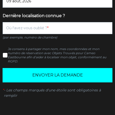
Dernière localisation connue ?
Où l'avez-vous oublié ?
(par exemple, numéro de chambre)
Je consens à partager mon nom, mes coordonnées et mon
numéro de réservation avec Objets Trouvés pour Cameo
Eastbourne afin d’aider à localiser mon objet, conformément au
RGPD.
ENVOYER LA DEMANDE
*
-
Les champs marqués d'une étoile sont obligatoires à
remplir