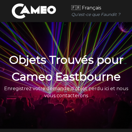
🇫🇷 Français
Qu'est-ce que Faundit ?
Objets Trouvés pour
Cameo Eastbourne
Enregistrez votre demande d'objet perdu ici et nous
vous contacterons