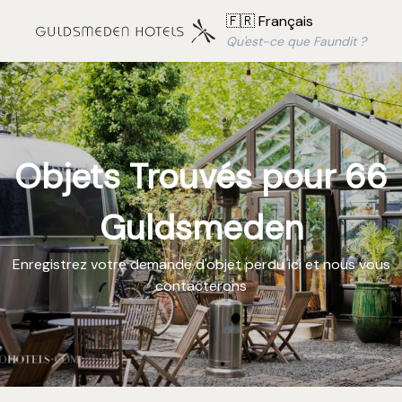
🇫🇷 Français
Qu'est-ce que Faundit ?
Objets Trouvés pour 66
Guldsmeden
Enregistrez votre demande d'objet perdu ici et nous vous
contacterons