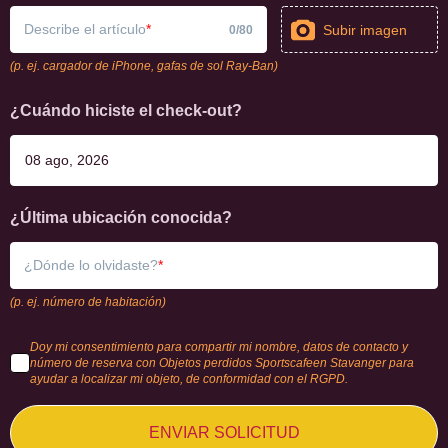
Describe el artículo
Subir imagen
0
/
80
(p. ej. cargador de iPhone, gafas de sol Ray-Ban)
¿Cuándo hiciste el check-out?
¿Última ubicación conocida?
¿Dónde lo olvidaste?
(p. ej. número de habitación)
Doy mi consentimiento para compartir mi nombre, datos de contacto y
número de reserva con Objetos perdidos Sportscafeen Stavanger para
ayudar a localizar mi objeto, de conformidad con el RGPD.
ENVIAR SOLICITUD