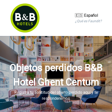
🇪🇸 Español
¿Qué es Faundit?
Objetos perdidos B&B
Hotel Ghent Centum
Registra tu solicitud del objeto perdido aquí y te
responderemos