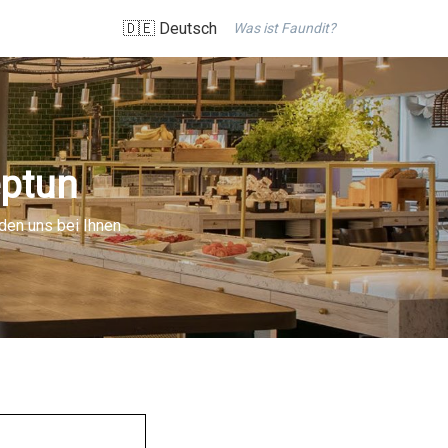
🇩🇪 Deutsch
Was ist Faundit?
eptun
den uns bei Ihnen