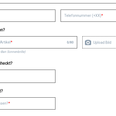
Telefonnummer (+XX)
en?
Artikel
Upload Bild
0
/
80
y-Ban Sonnenbrille)
checkt?
t?
ssen?