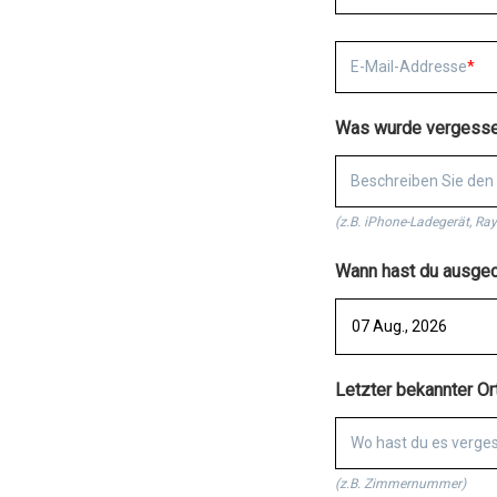
E-Mail-Addresse
Was wurde vergess
Beschreiben Sie den 
(z.B. iPhone-Ladegerät, Ra
Wann hast du ausge
Letzter bekannter Or
Wo hast du es verge
(z.B. Zimmernummer)