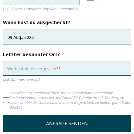
(z.B. iPhone-Ladegerät, Ray-Ban Sonnenbrille)
Wann hast du ausgecheckt?
Letzter bekannter Ort?
Wo hast du es vergessen?
(z.B. Zimmernummer)
Ich willige ein, meinen Namen, meine Kontaktdaten und meine
Buchungsnummer mit Lost and Found für Comfort Hotel Göteborg zu
teilen, um bei der Suche nach meinem Gegenstand zu helfen, gemäß der
DSGVO.
ANFRAGE SENDEN