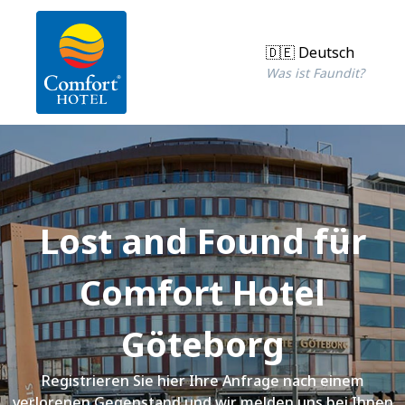
🇩🇪 Deutsch
Was ist Faundit?
Lost and Found für
Comfort Hotel
Göteborg
Registrieren Sie hier Ihre Anfrage nach einem
verlorenen Gegenstand und wir melden uns bei Ihnen