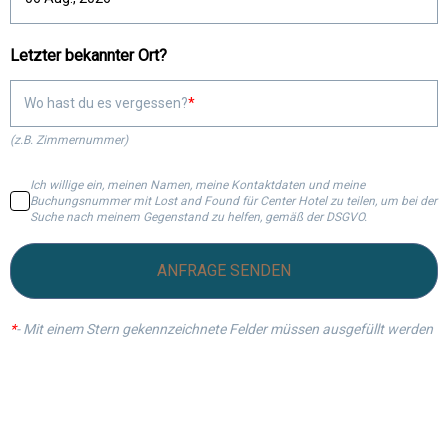
Letzter bekannter Ort?
Wo hast du es vergessen?
(z.B. Zimmernummer)
Ich willige ein, meinen Namen, meine Kontaktdaten und meine
Buchungsnummer mit Lost and Found für Center Hotel zu teilen, um bei der
Suche nach meinem Gegenstand zu helfen, gemäß der DSGVO.
ANFRAGE SENDEN
*
-
Mit einem Stern gekennzeichnete Felder müssen ausgefüllt werden