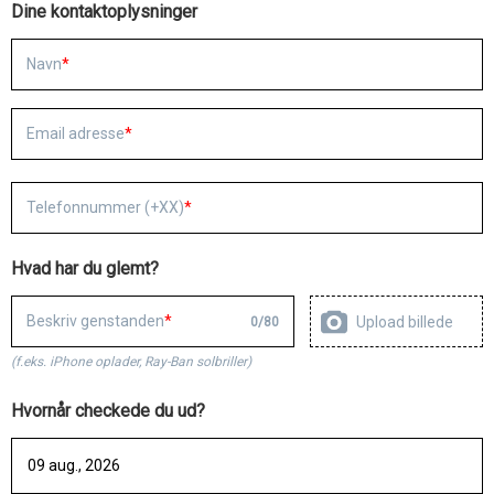
Dine kontaktoplysninger
Navn
Email adresse
Telefonnummer (+XX)
Hvad har du glemt?
Beskriv genstanden
Upload billede
0
/
80
(f.eks. iPhone oplader, Ray-Ban solbriller)
Hvornår checkede du ud?