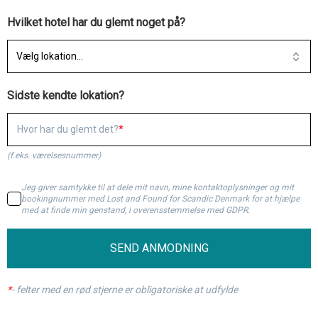
Hvilket hotel har du glemt noget på?
Vælg lokation...
Sidste kendte lokation?
Hvor har du glemt det?
(f.eks. værelsesnummer)
Jeg giver samtykke til at dele mit navn, mine kontaktoplysninger og mit
bookingnummer med Lost and Found for Scandic Denmark for at hjælpe
med at finde min genstand, i overensstemmelse med GDPR.
SEND ANMODNING
*
-
felter med en rød stjerne er obligatoriske at udfylde