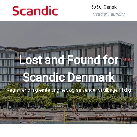
🇩🇰 Dansk
Hvad er Faundit?
Lost and Found for
Scandic Denmark
Registrer din glemte ting her, og så vender vi tilbage til dig