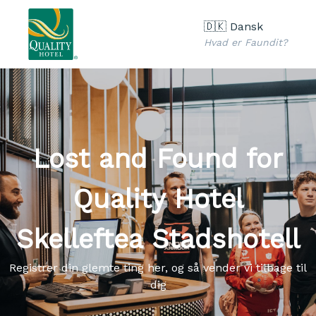
🇩🇰 Dansk
Hvad er Faundit?
Lost and Found for
Quality Hotel
Skelleftea Stadshotell
Registrer din glemte ting her, og så vender vi tilbage til
dig