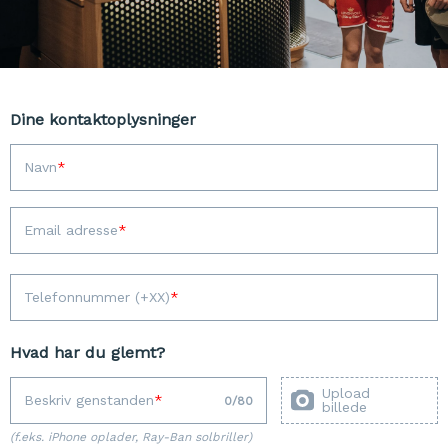
Dine kontaktoplysninger
Navn
Email adresse
Telefonnummer (+XX)
Hvad har du glemt?
Upload
Beskriv genstanden
0
/
80
billede
(f.eks. iPhone oplader, Ray-Ban solbriller)