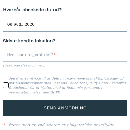
Hvornår checkede du ud?
Sidste kendte lokation?
Hvor har du glemt det?
(f.eks. værelsesnummer)
Jeg giver samtykke til at dele mit navn, mine kontaktoplysninger og
mit bookingnummer med Lost and Found for Quality Hotel Skelleftea
Stadshotell for at hjælpe med at finde min genstand, i
overensstemmelse med GDPR.
SEND ANMODNING
*
-
felter med en rød stjerne er obligatoriske at udfylde