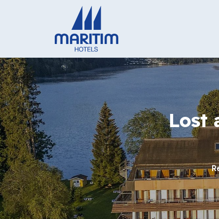
Lost 
R