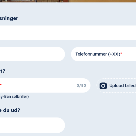
sninger
Telefonnummer (+XX)
t?
Upload bille
0
/
80
y-Ban solbriller)
e du ud?