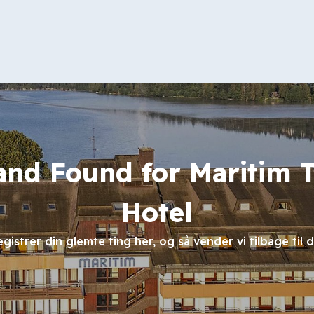
and Found for Maritim T
Hotel
egistrer din glemte ting her, og så vender vi tilbage til d