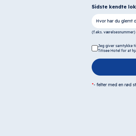
Sidste kendte lo
Hvor har du glemt 
(f.eks. værelsesnummer)
Jeg giver samtykke t
Titisee Hotel for at
*
-
felter med en rød st