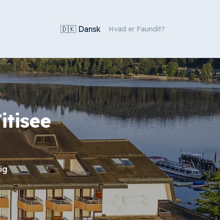
🇩🇰 Dansk
Hvad er Faundit?
itisee
ig