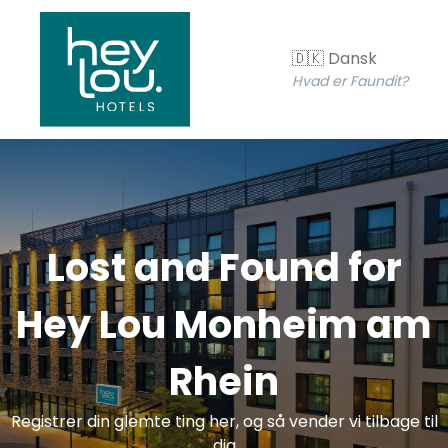
🇩🇰 Dansk
Hvad er Faundit?
Lost and Found for
Hey Lou Monheim am
Rhein
Registrer din glemte ting her, og så vender vi tilbage til
dig