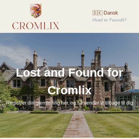
🇩🇰 Dansk
Hvad er Faundit?
Lost and Found for
Cromlix
Registrer din glemte ting her, og så vender vi tilbage til dig