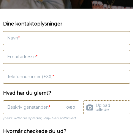
Dine kontaktoplysninger
Navn
Email adresse
Telefonnummer (+XX)
Hvad har du glemt?
Upload
Beskriv genstanden
0
/
80
billede
(f.eks. iPhone oplader, Ray-Ban solbriller)
Hvornår checkede du ud?