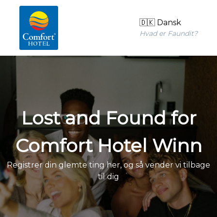
🇩🇰 Dansk
Hvad er Faundit?
Lost and Found for
Comfort Hotel Winn
Registrer din glemte ting her, og så vender vi tilbage
til dig