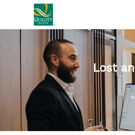
Lost an
R