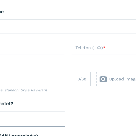
ce
Telefon (+XX)
?
Upload Imag
0
/
80
ne, sluneční brýle Ray-Ban)
hotel?