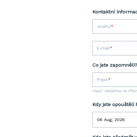
Kontaktní informa
Jméno
E-mail
Co jste zapomněli
Popis
(např. nabíječka na iPho
Kdy jste opouštěli 