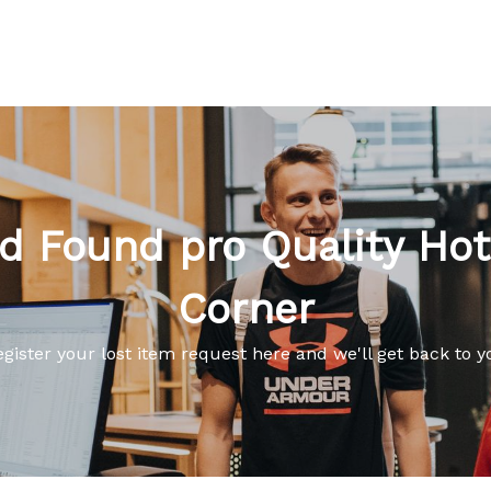
d Found pro Quality Hot
Corner
egister your lost item request here and we'll get back to y