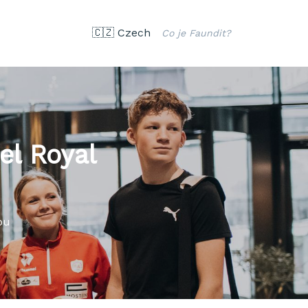
🇨🇿 Czech
Co je Faundit?
el Royal
ou